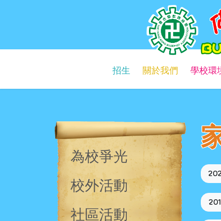
佛教慈光幼稚園
Buddhist Chi Kwong Kindergarten
招生
關於我們
學校環
為校爭光
20
校外活動
20
社區活動