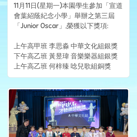
11月11日(星期一)本園學生參加「宣道
會葉紹蔭紀念小學」舉辦之第三屆
「Junior Oscar」,榮獲以下獎項:
上午高甲班 李思淼 中華文化組銀獎
下午高乙班 黃昱瑋 音樂樂器組銀獎
上午高乙班 何梓臻 唸兒歌組銅獎