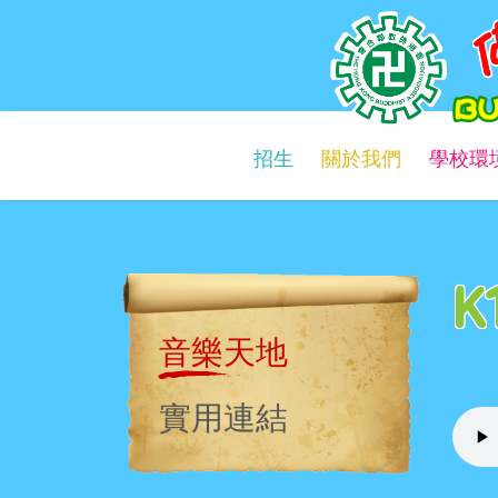
佛教慈光幼稚園
Buddhist Chi Kwong Kindergarten
招生
關於我們
學校環
K
音樂天地
實用連結