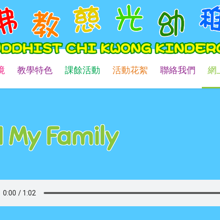
境
教學特色
課餘活動
活動花絮
聯絡我們
網
1 My Family