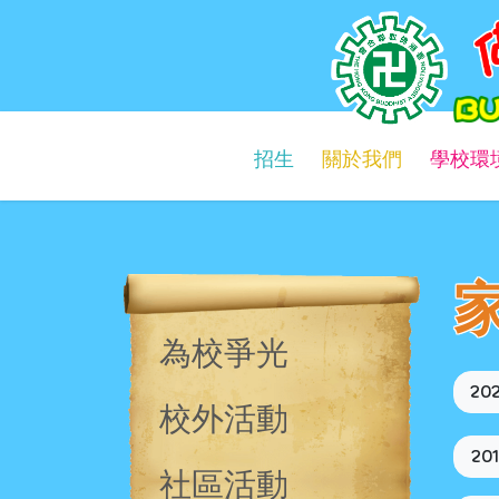
佛教慈光幼稚園
Buddhist Chi Kwong Kindergarten
招生
關於我們
學校環
為校爭光
20
校外活動
20
社區活動